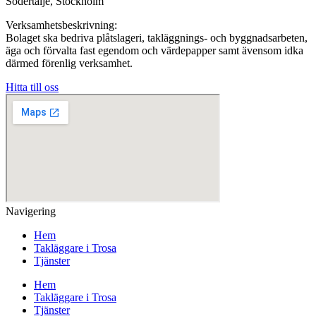
Södertälje, Stockholm
Verksamhetsbeskrivning:
Bolaget ska bedriva plåtslageri, takläggnings- och byggnadsarbeten,
äga och förvalta fast egendom och värdepapper samt ävensom idka
därmed förenlig verksamhet.
Hitta till oss
Navigering
Hem
Takläggare i Trosa
Tjänster
Hem
Takläggare i Trosa
Tjänster