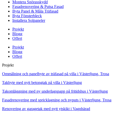
Montera Snörasskydd
Fasadrenovering & Putsa Fasad
Byta Panel & Måla Träfasad
Byta Fönsterbleck
Installera Solpaneler
Projekt
Blogg
Offert
Projekt
Blogg
Offert
Projekt
Ommålning och panelbyte av träfasad på villa i Västerljung, Trosa
Takbyte med nytt betongtak på villa i Västerljung
Takomläggning med ny underlagspapp på fritidshus i Västerljung
Fasadrenovering med spricklagning och nyputs i Västerljung, Trosa
Renovering av garagetak med nytt ytskikt i Vagnhärad