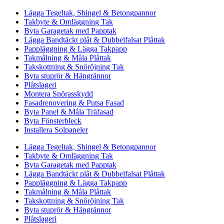
Lägga Tegeltak, Shingel & Betongpannor
Takbyte & Omläggning Tak
Byta Garagetak med Papptak
Lägga Bandtäckt plåt & Dubbelfalsat Plåttak
Pappläggning & Lägga Takpapp
Takmålning & Måla Plåttak
Takskottning & Snöröjning Tak
Byta stuprör & Hängrännor
Plåtslageri
Montera Snörasskydd
Fasadrenovering & Putsa Fasad
Byta Panel & Måla Träfasad
Byta Fönsterbleck
Installera Solpaneler
Lägga Tegeltak, Shingel & Betongpannor
Takbyte & Omläggning Tak
Byta Garagetak med Papptak
Lägga Bandtäckt plåt & Dubbelfalsat Plåttak
Pappläggning & Lägga Takpapp
Takmålning & Måla Plåttak
Takskottning & Snöröjning Tak
Byta stuprör & Hängrännor
Plåtslageri