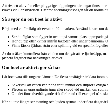
Att riva ett aktivt bo eller plugga igen öppningen när ungar finns inne
krävas via Länsstyrelsen. Utanför häckningssäsongen får du normalt ta 
Så avgör du om boet är aktivt
Börja med en försiktig observation från marken. Använd kikare om det
Ser du fåglar som flyger in och ut på samma plats upprepade g
Hör du pip eller kvitter inifrån takfoten eller under pannorna? O
Finns färska fjädrar, strån eller spillning vid en specifik fog elle
Är du osäker, kontrollera från vinden om det går att se ljusinsläpp, m
planera åtgärder när häckningen är över.
Om boet är aktivt: gör så här
Låt boet vara tills ungarna lämnat. De flesta småfåglar är klara inom 
Säkerställ att vatten kan rinna fritt i rännor och stuprör i övriga 
Placera en uppsamlingsränna eller skydd vid marken om spill risk
Om det finns överhängande risk för brand (till exempel nära sko
När du inte längre ser matning och ljuden tystnat under flera dagar är 