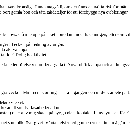
 kan vara brottsligt. I undantagsfall, om det finns en tydlig risk för män
bort gamla bon och täta takdetaljer för att förebygga nya etableringar.
 behövs. Gå inte upp på taket i onödan under häckningen, eftersom vibr
ånger? Tecken på matning av ungar.
fta aktiva ungar.
r takfot? Trolig boaktivitet.
aterial eller rörelse vid underlagstaket. Använd ficklampa och andnings
några veckor. Minimera störningar nära ingången och undvik arbete på ta
delar av taket.
erar att smutsa fasad eller altan.
rsten) eller allvarlig skada på byggnaden, kontakta Länsstyrelsen för r
boet sannolikt övergivet. Vänta helst ytterligare en vecka innan åtgärd, s