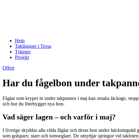
Hem
Takläggare i Trosa
Tjänster
Projekt
Offert
Har du fågelbon under takpanno
Fåglar som kryper in under takpannor i maj kan orsaka läckage, stopp i
och hur du förebygger nya bon.
Vad säger lagen – och varför i maj?
I Sverige skyddas alla vilda fåglar och deras bon under häckningstid ge
som gråsparv, stare och tornseglare. De utnyttjar springor vid takfot