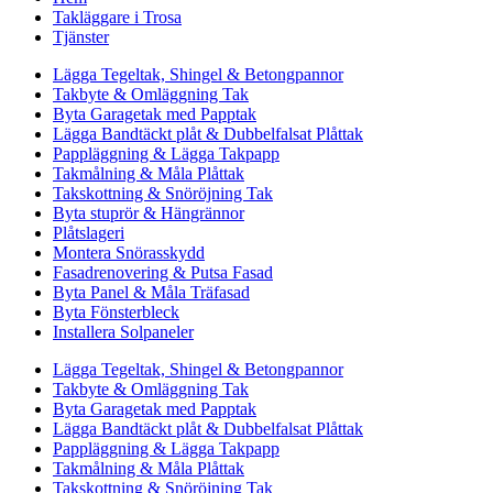
Takläggare i Trosa
Tjänster
Lägga Tegeltak, Shingel & Betongpannor
Takbyte & Omläggning Tak
Byta Garagetak med Papptak
Lägga Bandtäckt plåt & Dubbelfalsat Plåttak
Pappläggning & Lägga Takpapp
Takmålning & Måla Plåttak
Takskottning & Snöröjning Tak
Byta stuprör & Hängrännor
Plåtslageri
Montera Snörasskydd
Fasadrenovering & Putsa Fasad
Byta Panel & Måla Träfasad
Byta Fönsterbleck
Installera Solpaneler
Lägga Tegeltak, Shingel & Betongpannor
Takbyte & Omläggning Tak
Byta Garagetak med Papptak
Lägga Bandtäckt plåt & Dubbelfalsat Plåttak
Pappläggning & Lägga Takpapp
Takmålning & Måla Plåttak
Takskottning & Snöröjning Tak