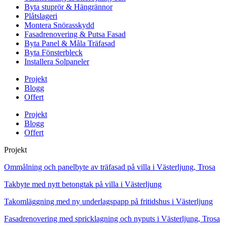
Byta stuprör & Hängrännor
Plåtslageri
Montera Snörasskydd
Fasadrenovering & Putsa Fasad
Byta Panel & Måla Träfasad
Byta Fönsterbleck
Installera Solpaneler
Projekt
Blogg
Offert
Projekt
Blogg
Offert
Projekt
Ommålning och panelbyte av träfasad på villa i Västerljung, Trosa
Takbyte med nytt betongtak på villa i Västerljung
Takomläggning med ny underlagspapp på fritidshus i Västerljung
Fasadrenovering med spricklagning och nyputs i Västerljung, Trosa