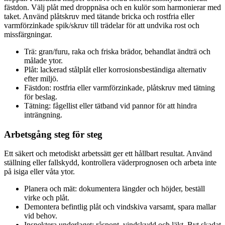
fästdon. Välj plåt med droppnäsa och en kulör som harmonierar med
taket. Använd plåtskruv med tätande bricka och rostfria eller
varmförzinkade spik/skruv till trädelar för att undvika rost och
missfärgningar.
Trä: gran/furu, raka och friska brädor, behandlat ändträ och
målade ytor.
Plåt: lackerad stålplåt eller korrosionsbeständiga alternativ
efter miljö.
Fästdon: rostfria eller varmförzinkade, plåtskruv med tätning
för beslag.
Tätning: fågellist eller tätband vid pannor för att hindra
inträngning.
Arbetsgång steg för steg
Ett säkert och metodiskt arbetssätt ger ett hållbart resultat. Använd
ställning eller fallskydd, kontrollera väderprognosen och arbeta inte
på isiga eller våta ytor.
Planera och mät: dokumentera längder och höjder, beställ
virke och plåt.
Demontera befintlig plåt och vindskiva varsamt, spara mallar
vid behov.
Inspektera underlaget: råspont, vindskydd och läkt. Byt skadat