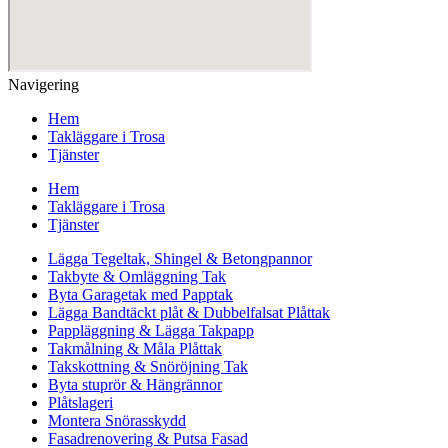
Navigering
Hem
Takläggare i Trosa
Tjänster
Hem
Takläggare i Trosa
Tjänster
Lägga Tegeltak, Shingel & Betongpannor
Takbyte & Omläggning Tak
Byta Garagetak med Papptak
Lägga Bandtäckt plåt & Dubbelfalsat Plåttak
Pappläggning & Lägga Takpapp
Takmålning & Måla Plåttak
Takskottning & Snöröjning Tak
Byta stuprör & Hängrännor
Plåtslageri
Montera Snörasskydd
Fasadrenovering & Putsa Fasad