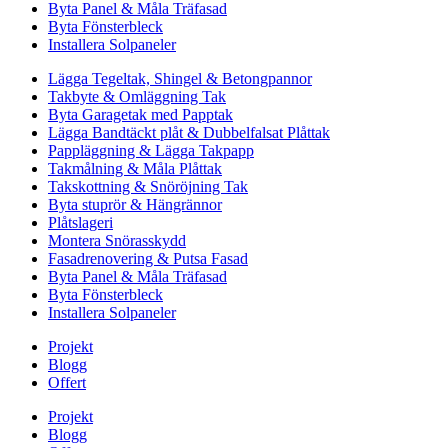
Byta Panel & Måla Träfasad
Byta Fönsterbleck
Installera Solpaneler
Lägga Tegeltak, Shingel & Betongpannor
Takbyte & Omläggning Tak
Byta Garagetak med Papptak
Lägga Bandtäckt plåt & Dubbelfalsat Plåttak
Pappläggning & Lägga Takpapp
Takmålning & Måla Plåttak
Takskottning & Snöröjning Tak
Byta stuprör & Hängrännor
Plåtslageri
Montera Snörasskydd
Fasadrenovering & Putsa Fasad
Byta Panel & Måla Träfasad
Byta Fönsterbleck
Installera Solpaneler
Projekt
Blogg
Offert
Projekt
Blogg