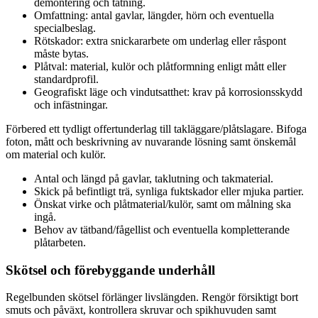
demontering och tätning.
Omfattning: antal gavlar, längder, hörn och eventuella
specialbeslag.
Rötskador: extra snickararbete om underlag eller råspont
måste bytas.
Plåtval: material, kulör och plåtformning enligt mått eller
standardprofil.
Geografiskt läge och vindutsatthet: krav på korrosionsskydd
och infästningar.
Förbered ett tydligt offertunderlag till takläggare/plåtslagare. Bifoga
foton, mått och beskrivning av nuvarande lösning samt önskemål
om material och kulör.
Antal och längd på gavlar, taklutning och takmaterial.
Skick på befintligt trä, synliga fuktskador eller mjuka partier.
Önskat virke och plåtmaterial/kulör, samt om målning ska
ingå.
Behov av tätband/fågellist och eventuella kompletterande
plåtarbeten.
Skötsel och förebyggande underhåll
Regelbunden skötsel förlänger livslängden. Rengör försiktigt bort
smuts och påväxt, kontrollera skruvar och spikhuvuden samt