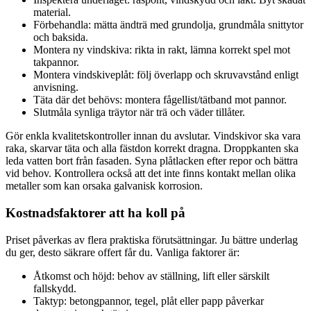
material.
Förbehandla: mätta ändträ med grundolja, grundmåla snittytor
och baksida.
Montera ny vindskiva: rikta in rakt, lämna korrekt spel mot
takpannor.
Montera vindskiveplåt: följ överlapp och skruvavstånd enligt
anvisning.
Täta där det behövs: montera fågellist/tätband mot pannor.
Slutmåla synliga träytor när trä och väder tillåter.
Gör enkla kvalitetskontroller innan du avslutar. Vindskivor ska vara
raka, skarvar täta och alla fästdon korrekt dragna. Droppkanten ska
leda vatten bort från fasaden. Syna plåtlacken efter repor och bättra
vid behov. Kontrollera också att det inte finns kontakt mellan olika
metaller som kan orsaka galvanisk korrosion.
Kostnadsfaktorer att ha koll på
Priset påverkas av flera praktiska förutsättningar. Ju bättre underlag
du ger, desto säkrare offert får du. Vanliga faktorer är:
Åtkomst och höjd: behov av ställning, lift eller särskilt
fallskydd.
Taktyp: betongpannor, tegel, plåt eller papp påverkar