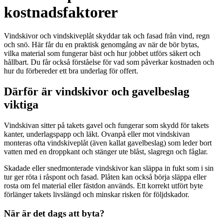
kostnadsfaktorer
Vindskivor och vindskiveplåt skyddar tak och fasad från vind, regn
och snö. Här får du en praktisk genomgång av när de bör bytas,
vilka material som fungerar bäst och hur jobbet utförs säkert och
hållbart. Du får också förståelse för vad som påverkar kostnaden och
hur du förbereder ett bra underlag för offert.
Därför är vindskivor och gavelbeslag
viktiga
Vindskivan sitter på takets gavel och fungerar som skydd för takets
kanter, underlagspapp och läkt. Ovanpå eller mot vindskivan
monteras ofta vindskiveplåt (även kallat gavelbeslag) som leder bort
vatten med en droppkant och stänger ute blåst, slagregn och fåglar.
Skadade eller snedmonterade vindskivor kan släppa in fukt som i sin
tur ger röta i råspont och fasad. Plåten kan också börja släppa eller
rosta om fel material eller fästdon används. Ett korrekt utfört byte
förlänger takets livslängd och minskar risken för följdskador.
När är det dags att byta?