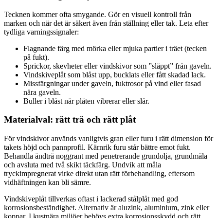
Tecknen kommer ofta smygande. Gör en visuell kontroll från
marken och när det är säkert även från ställning eller tak. Leta efter
tydliga varningssignaler:
Flagnande färg med mörka eller mjuka partier i träet (tecken
på fukt).
Sprickor, skevheter eller vindskivor som ”släppt” från gaveln.
Vindskiveplåt som blåst upp, bucklats eller fått skadad lack.
Missfärgningar under gaveln, fuktrosor på vind eller fasad
nära gaveln.
Buller i blåst när plåten vibrerar eller slår.
Materialval: rätt trä och rätt plåt
För vindskivor används vanligtvis gran eller furu i rätt dimension för
takets höjd och pannprofil. Kärnrik furu står bättre emot fukt.
Behandla ändträ noggrant med penetrerande grundolja, grundmåla
och avsluta med två skikt täckfärg. Undvik att måla
tryckimpregnerat virke direkt utan rätt förbehandling, eftersom
vidhäftningen kan bli sämre.
Vindskiveplåt tillverkas oftast i lackerad stålplåt med god
korrosionsbeständighet. Alternativ är aluzink, aluminium, zink eller
koppar. I kustnära miljöer behövs extra korrosionsskydd och rätt