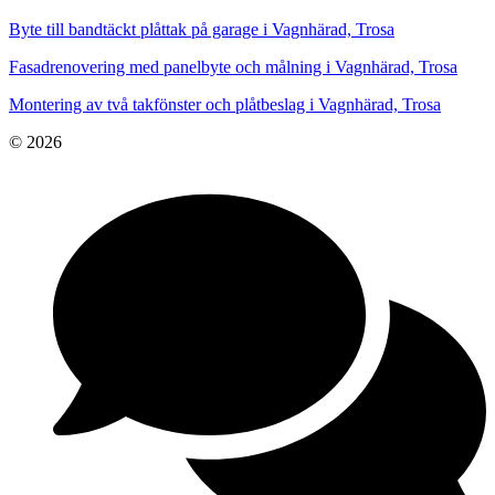
Byte till bandtäckt plåttak på garage i Vagnhärad, Trosa
Fasadrenovering med panelbyte och målning i Vagnhärad, Trosa
Montering av två takfönster och plåtbeslag i Vagnhärad, Trosa
© 2026