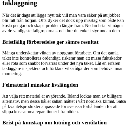
takläggning
När det är dags att lägga nytt tak vill man vara säker på att jobbet
blir rätt från början. Ofta dyker det dock upp misstag som både kan
kosta pengar och skapa problem längre fram. Nedan listar vi några
av de vanligaste fallgroparna – och hur du enkelt styr undan dem.
Bristfällig förberedelse ger sämre resultat
Många underskattar vikten av noggrant förarbete. Om det gamla
taket inte kontrolleras ordentligt, riskerar man att missa fuktskador
eller röta som snabbt förvärras under det nya taket. Låt en erfaren
takläggare inspektera och förklara vilka åtgärder som behövs innan
montering.
Felmaterial minskar livslängden
Att välja rätt material är avgörande. Ibland lockas man av billigare
alternativ, men dessa håller sällan måttet i vårt nordiska klimat. Satsa
på kvalitetsprodukter anpassade för svenska förhållanden för att
slippa kostsamma reparationer i framtiden.
Brist på kunskap om lutning och ventilation