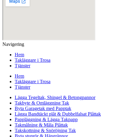
Navigering
Hem
Takläggare i Trosa
Tjänster
Hem
Takläggare i Trosa
Tjänster
Lägga Tegeltak, Shingel & Betongpannor
Takbyte & Omläggning Tak
Byta Garagetak med Papptak
Lägga Bandtäckt plåt & Dubbelfalsat Plåttak
Pappläggning & Lägga Takpapp
Takmålning & Måla Plåttak
Takskottning & Snöröjning Tak
Byta stuprör & Hängrännor