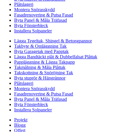
Plåtslageri
Montera Snörasskydd
Fasadrenovering & Putsa Fasad
Byta Panel & Måla Träfasad
Byta Fönsterbleck
Installera Solpaneler
Lägga Tegeltak, Shingel & Betongpannor
Takbyte & Omläggning Tak
Byta Garagetak med Papptak
Lägga Bandtäckt plåt & Dubbelfalsat Plåttak
Pappläggning & Lägga Takpapp
Takmålning & Måla Plåttak
Takskottning & Snöröjning Tak
Byta stuprör & Hängrännor
Plåtslageri
Montera Snörasskydd
Fasadrenovering & Putsa Fasad
Byta Panel & Måla Träfasad
Byta Fönsterbleck
Installera Solpaneler
Projekt
Blogg
Offert