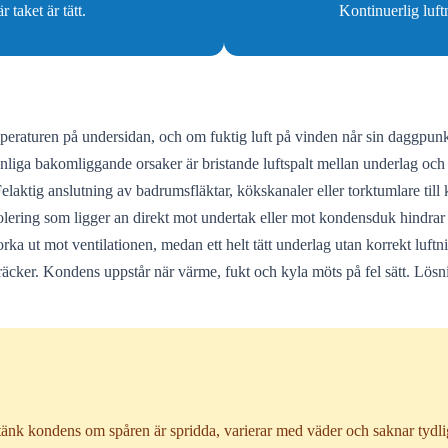
taket är tätt.
Kontinuerlig luf
mperaturen på undersidan, och om fuktig luft på vinden når sin daggpunkt
liga bakomliggande orsaker är bristande luftspalt mellan underlag och p
elaktig anslutning av badrumsfläktar, kökskanaler eller torktumlare till
ering som ligger an direkt mot undertak eller mot kondensduk hindrar lu
a ut mot ventilationen, medan ett helt tätt underlag utan korrekt luftning
äcker. Kondens uppstår när värme, fukt och kyla möts på fel sätt. Lösni
änk kondens om spåren är spridda, varierar med väder och saknar tydli