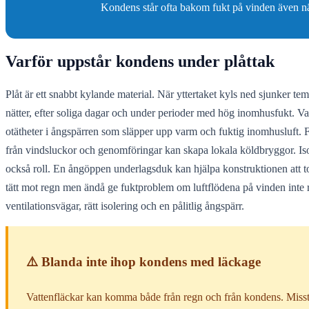
Kondens står ofta bakom fukt på vinden även när 
Varför uppstår kondens under plåttak
Plåt är ett snabbt kylande material. När yttertaket kyls ned sjunker te
nätter, efter soliga dagar och under perioder med hög inomhusfukt. Van
otätheter i ångspärren som släpper upp varm och fuktig inomhusluft. F
från vindsluckor och genomföringar kan skapa lokala köldbryggor. Isol
också roll. En ångöppen underlagsduk kan hjälpa konstruktionen att tork
tätt mot regn men ändå ge fuktproblem om luftflödena på vinden inte r
ventilationsvägar, rätt isolering och en pålitlig ångspärr.
⚠️ Blanda inte ihop kondens med läckage
Vattenfläckar kan komma både från regn och från kondens. Misst