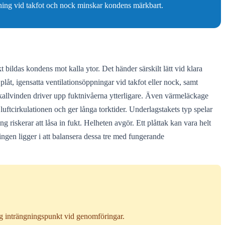
tning vid takfot och nock minskar kondens märkbart.
 bildas kondens mot kalla ytor. Det händer särskilt lätt vid klara
låt, igensatta ventilationsöppningar vid takfot eller nock, samt
 kallvinden driver upp fuktnivåerna ytterligare. Även värmeläckage
ftcirkulationen och ger långa torktider. Underlagstakets typ spelar
 riskerar att låsa in fukt. Helheten avgör. Ett plåttak kan vara helt
ngen ligger i att balansera dessa tre med fungerande
g inträngningspunkt vid genomföringar.