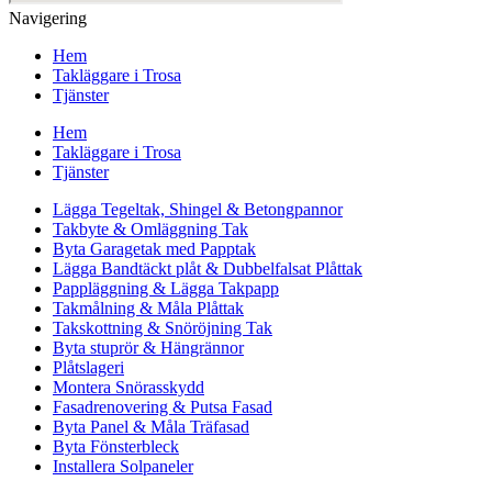
Navigering
Hem
Takläggare i Trosa
Tjänster
Hem
Takläggare i Trosa
Tjänster
Lägga Tegeltak, Shingel & Betongpannor
Takbyte & Omläggning Tak
Byta Garagetak med Papptak
Lägga Bandtäckt plåt & Dubbelfalsat Plåttak
Pappläggning & Lägga Takpapp
Takmålning & Måla Plåttak
Takskottning & Snöröjning Tak
Byta stuprör & Hängrännor
Plåtslageri
Montera Snörasskydd
Fasadrenovering & Putsa Fasad
Byta Panel & Måla Träfasad
Byta Fönsterbleck
Installera Solpaneler