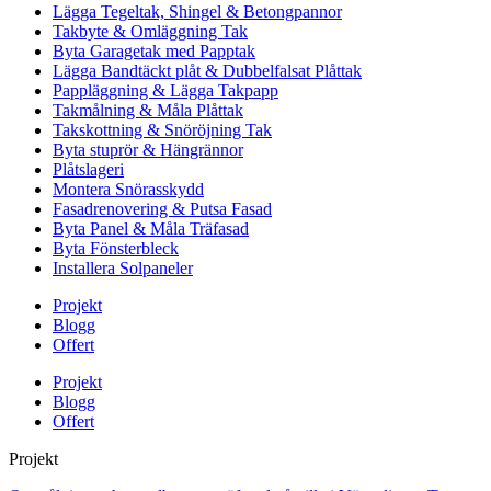
Lägga Tegeltak, Shingel & Betongpannor
Takbyte & Omläggning Tak
Byta Garagetak med Papptak
Lägga Bandtäckt plåt & Dubbelfalsat Plåttak
Pappläggning & Lägga Takpapp
Takmålning & Måla Plåttak
Takskottning & Snöröjning Tak
Byta stuprör & Hängrännor
Plåtslageri
Montera Snörasskydd
Fasadrenovering & Putsa Fasad
Byta Panel & Måla Träfasad
Byta Fönsterbleck
Installera Solpaneler
Projekt
Blogg
Offert
Projekt
Blogg
Offert
Projekt