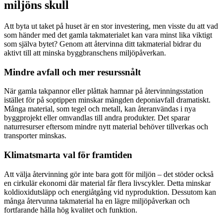
miljöns skull
Att byta ut taket på huset är en stor investering, men visste du att vad
som händer med det gamla takmaterialet kan vara minst lika viktigt
som själva bytet? Genom att återvinna ditt takmaterial bidrar du
aktivt till att minska byggbranschens miljöpåverkan.
Mindre avfall och mer resurssnålt
När gamla takpannor eller plåttak hamnar på återvinningsstation
istället för på soptippen minskar mängden deponiavfall dramatiskt.
Många material, som tegel och metall, kan återanvändas i nya
byggprojekt eller omvandlas till andra produkter. Det sparar
naturresurser eftersom mindre nytt material behöver tillverkas och
transporter minskas.
Klimatsmarta val för framtiden
Att välja återvinning gör inte bara gott för miljön – det stöder också
en cirkulär ekonomi där material får flera livscykler. Detta minskar
koldioxidutsläpp och energiåtgång vid nyproduktion. Dessutom kan
många återvunna takmaterial ha en lägre miljöpåverkan och
fortfarande hålla hög kvalitet och funktion.