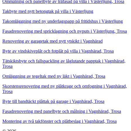
Ommålning och panelbyte av träfasad på villa i Västerljung, Trosa
Takbyte med nytt betongtak på villa i Västerljung
Takomläggning med ny underlagspapp på fritidshus i Västerljung
Fasadrenovering med spricklagning och nyputs i Västerljung, Trosa
Renovering av garagetak med nytt ytskikt i Vagnhärad
Byte av vindskiveplåt och fotplåt på villa i Vagnhärad, Trosa
Tätskiktsbyte och fallspackling av låglutande papptak i Vagnhärad,
Trosa
Omläggning av tegeltak med ny läkt i Vagnhärad, Trosa
Skorstensrenovering med ny plåtkrage och omfogning i Vagnhärad,
Trosa
Byte till bandtäckt plåttak på garage i Vagnhärad, Trosa
Fasadrenovering med panelbyte och målning i Vagnhärad, Trosa
Montering av två takfönster och plåtbeslag i Vagnhärad, Trosa