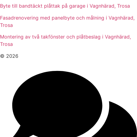
Byte till bandtäckt plåttak på garage i Vagnhärad, Trosa
Fasadrenovering med panelbyte och målning i Vagnhärad,
Trosa
Montering av två takfönster och plåtbeslag i Vagnhärad,
Trosa
© 2026