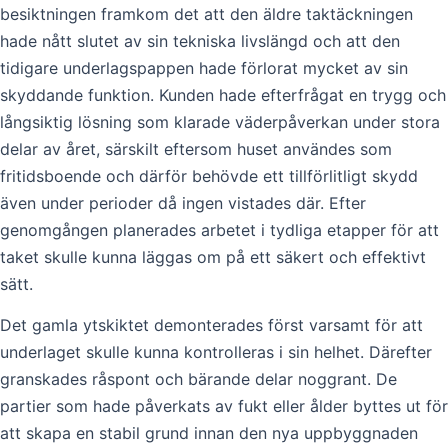
besiktningen framkom det att den äldre taktäckningen
hade nått slutet av sin tekniska livslängd och att den
tidigare underlagspappen hade förlorat mycket av sin
skyddande funktion. Kunden hade efterfrågat en trygg och
långsiktig lösning som klarade väderpåverkan under stora
delar av året, särskilt eftersom huset användes som
fritidsboende och därför behövde ett tillförlitligt skydd
även under perioder då ingen vistades där. Efter
genomgången planerades arbetet i tydliga etapper för att
taket skulle kunna läggas om på ett säkert och effektivt
sätt.
Det gamla ytskiktet demonterades först varsamt för att
underlaget skulle kunna kontrolleras i sin helhet. Därefter
granskades råspont och bärande delar noggrant. De
partier som hade påverkats av fukt eller ålder byttes ut för
att skapa en stabil grund innan den nya uppbyggnaden