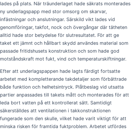
lades på plats. När träunderlaget hade säkrats monterades
ny underlagspapp med stor omsorg om skarvar,
infästningar och anslutningar. Särskild vikt lades vid
genomföringar, takfot, nock och övergångar där tätheten
alltid hade stor betydelse för slutresultatet. För att ge
taket ett jämnt och hållbart skydd användes material som
passade fritidshusets konstruktion och som hade god
motståndskraft mot fukt, vind och temperaturskiftningar.
Efter att underlagspappen hade lagts färdigt fortsatte
arbetet med kompletterande takdetaljer som förbättrade
både funktion och helhetsintryck. Plåtbeslag vid utsatta
partier anpassades till takets mått och monterades för att
leda bort vatten på ett kontrollerat sätt. Samtidigt
säkerställdes att ventilationen i takkonstruktionen
fungerade som den skulle, vilket hade varit viktigt för att
minska risken för framtida fuktproblem. Arbetet utfördes