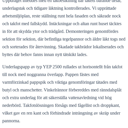
Uppdraget inleddes med en takbesiktning där takets bärande delar,
underlagstak och tidigare läktning kontrollerades. Vi upprättade
arbetsmiljöplan, reste ställning runt hela fasaden och säkrade nock
och takfot med fallskydd. Intäckningar och altan runt huset täcktes
in för att skydda ytor och trädgård. Demonteringen genomfördes
sektion för sektion, där befintliga tegelpannor och äldre läkt togs ned
och sorterades för återvinning. Skadade takbrädor lokaliserades och
byttes där behov fanns innan nytt tätskikt lades.
Underlagspapp av typ YEP 2500 rullades ut horisontellt från takfot
till nock med noggranna överlapp. Pappen fästes med
varmförzinkad pappspik och viktiga genomföringar tätades med
butyl och manschetter. Vinkelrännor förbereddes med ränndalsplåt
och extra underlag för att säkerställa vattenavledning vid hög
nederbörd. Takfotslösningen försågs med fågellist och droppkant,
vilket gav en ren kant och förhindrade inträngning av skräp under
pannorna.