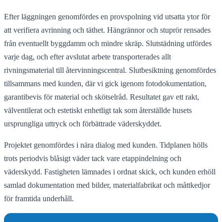
Efter läggningen genomfördes en provspolning vid utsatta ytor för
att verifiera avrinning och täthet. Hängrännor och stuprör rensades
från eventuellt byggdamm och mindre skräp. Slutstädning utfördes
varje dag, och efter avslutat arbete transporterades allt
rivningsmaterial till återvinningscentral. Slutbesiktning genomfördes
tillsammans med kunden, där vi gick igenom fotodokumentation,
garantibevis för material och skötselråd. Resultatet gav ett rakt,
välventilerat och estetiskt enhetligt tak som återställde husets
ursprungliga uttryck och förbättrade väderskyddet.
Projektet genomfördes i nära dialog med kunden. Tidplanen hölls
trots periodvis blåsigt väder tack vare etappindelning och
väderskydd. Fastigheten lämnades i ordnat skick, och kunden erhöll
samlad dokumentation med bilder, materialfabrikat och måttkedjor
för framtida underhåll.