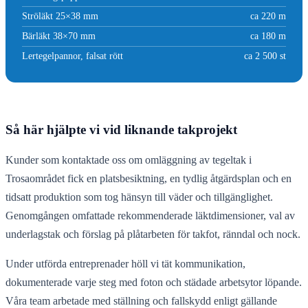
Ströläkt 25×38 mm
ca 220 m
Bärläkt 38×70 mm
ca 180 m
Lertegelpannor, falsat rött
ca 2 500 st
Så här hjälpte vi vid liknande takprojekt
Kunder som kontaktade oss om omläggning av tegeltak i
Trosaområdet fick en platsbesiktning, en tydlig åtgärdsplan och en
tidsatt produktion som tog hänsyn till väder och tillgänglighet.
Genomgången omfattade rekommenderade läktdimensioner, val av
underlagstak och förslag på plåtarbeten för takfot, ränndal och nock.
Under utförda entreprenader höll vi tät kommunikation,
dokumenterade varje steg med foton och städade arbetsytor löpande.
Våra team arbetade med ställning och fallskydd enligt gällande