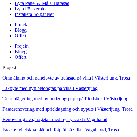
Byta Panel & Måla Träfasad
Byta Fönsterbleck
Installera Solpaneler
Projekt
Blogg
Offert
Projekt
Blogg
Offert
Projekt
Ommålning och panelbyte av träfasad på villa i Västerljung, Trosa
Takbyte med nytt betongtak på villa i Västerljung
Takomläggning med ny underlagspapp på fritidshus i Västerljung
Fasadrenovering med spricklagning och nyputs i Västerljung, Trosa
Renovering av garagetak med nytt ytskikt i Vagnhärad
Byte av vindskiveplåt och fotplåt på villa i Vagnhärad, Trosa