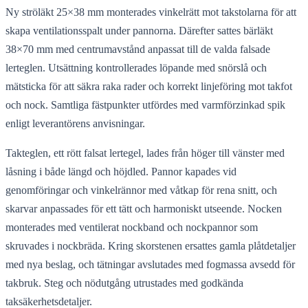
Ny ströläkt 25×38 mm monterades vinkelrätt mot takstolarna för att
skapa ventilationsspalt under pannorna. Därefter sattes bärläkt
38×70 mm med centrumavstånd anpassat till de valda falsade
lerteglen. Utsättning kontrollerades löpande med snörslå och
mätsticka för att säkra raka rader och korrekt linjeföring mot takfot
och nock. Samtliga fästpunkter utfördes med varmförzinkad spik
enligt leverantörens anvisningar.
Takteglen, ett rött falsat lertegel, lades från höger till vänster med
låsning i både längd och höjdled. Pannor kapades vid
genomföringar och vinkelrännor med våtkap för rena snitt, och
skarvar anpassades för ett tätt och harmoniskt utseende. Nocken
monterades med ventilerat nockband och nockpannor som
skruvades i nockbräda. Kring skorstenen ersattes gamla plåtdetaljer
med nya beslag, och tätningar avslutades med fogmassa avsedd för
takbruk. Steg och nödutgång utrustades med godkända
taksäkerhetsdetaljer.