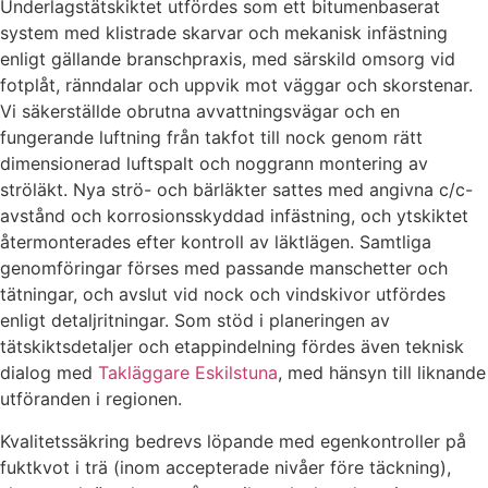
Underlagstätskiktet utfördes som ett bitumenbaserat
system med klistrade skarvar och mekanisk infästning
enligt gällande branschpraxis, med särskild omsorg vid
fotplåt, ränndalar och uppvik mot väggar och skorstenar.
Vi säkerställde obrutna avvattningsvägar och en
fungerande luftning från takfot till nock genom rätt
dimensionerad luftspalt och noggrann montering av
ströläkt. Nya strö- och bärläkter sattes med angivna c/c-
avstånd och korrosionsskyddad infästning, och ytskiktet
återmonterades efter kontroll av läktlägen. Samtliga
genomföringar förses med passande manschetter och
tätningar, och avslut vid nock och vindskivor utfördes
enligt detaljritningar. Som stöd i planeringen av
tätskiktsdetaljer och etappindelning fördes även teknisk
dialog med
Takläggare Eskilstuna
, med hänsyn till liknande
utföranden i regionen.
Kvalitetssäkring bedrevs löpande med egenkontroller på
fuktkvot i trä (inom accepterade nivåer före täckning),