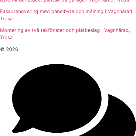
Fasadrenovering med panelbyte och målning i Vagnhärad,
Trosa
Montering av två takfönster och plåtbeslag i Vagnhärad,
Trosa
© 2026