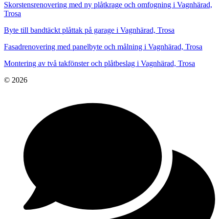
Skorstensrenovering med ny plåtkrage och omfogning i Vagnhärad,
Trosa
Byte till bandtäckt plåttak på garage i Vagnhärad, Trosa
Fasadrenovering med panelbyte och målning i Vagnhärad, Trosa
Montering av två takfönster och plåtbeslag i Vagnhärad, Trosa
© 2026