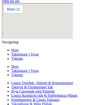
Hitta till oss
Navigering
Hem
Takläggare i Trosa
Tjänster
Hem
Takläggare i Trosa
Tjänster
Lägga Tegeltak, Shingel & Betongpannor
Takbyte & Omläggning Tak
Byta Garagetak med Papptak
Lägga Bandtäckt plåt & Dubbelfalsat Plåttak
Pappläggning & Lägga Takpapp
Takmålning & Måla Plåttak