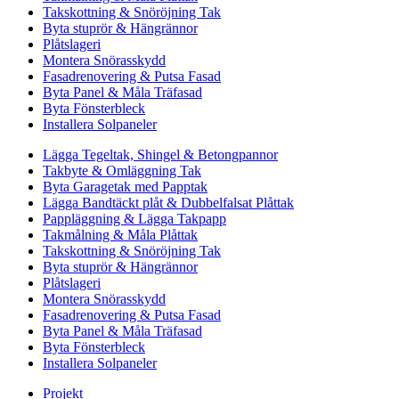
Takskottning & Snöröjning Tak
Byta stuprör & Hängrännor
Plåtslageri
Montera Snörasskydd
Fasadrenovering & Putsa Fasad
Byta Panel & Måla Träfasad
Byta Fönsterbleck
Installera Solpaneler
Lägga Tegeltak, Shingel & Betongpannor
Takbyte & Omläggning Tak
Byta Garagetak med Papptak
Lägga Bandtäckt plåt & Dubbelfalsat Plåttak
Pappläggning & Lägga Takpapp
Takmålning & Måla Plåttak
Takskottning & Snöröjning Tak
Byta stuprör & Hängrännor
Plåtslageri
Montera Snörasskydd
Fasadrenovering & Putsa Fasad
Byta Panel & Måla Träfasad
Byta Fönsterbleck
Installera Solpaneler
Projekt