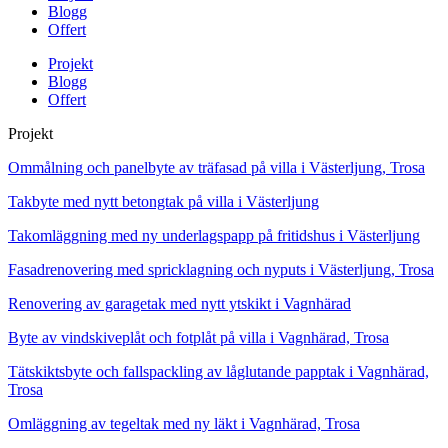
Blogg
Offert
Projekt
Blogg
Offert
Projekt
Ommålning och panelbyte av träfasad på villa i Västerljung, Trosa
Takbyte med nytt betongtak på villa i Västerljung
Takomläggning med ny underlagspapp på fritidshus i Västerljung
Fasadrenovering med spricklagning och nyputs i Västerljung, Trosa
Renovering av garagetak med nytt ytskikt i Vagnhärad
Byte av vindskiveplåt och fotplåt på villa i Vagnhärad, Trosa
Tätskiktsbyte och fallspackling av låglutande papptak i Vagnhärad,
Trosa
Omläggning av tegeltak med ny läkt i Vagnhärad, Trosa